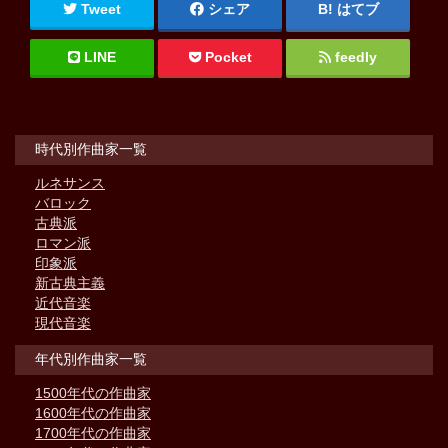
Tweet
シェア
はてブ
LINE
Pocket
feedly
時代別作曲家一覧
ルネサンス
バロック
古典派
ロマン派
印象派
新古典主義
近代音楽
現代音楽
年代別作曲家一覧
1500年代の作曲家
1600年代の作曲家
1700年代の作曲家