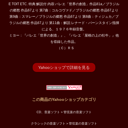
E TOIT ETC. 特典:解説付 内容:バレエ「世界の創造」作品81a／ブラジル
の郷愁 作品67より 第7曲：コルコヴァド／ブラジルの郷愁 作品67より
第9曲：スマレー／ブラジルの郷愁 作品67より 第8曲：ティジュカ／ブ
ラジルの郷愁 作品67より 第11曲：解説:レナード・バーンスタイン指揮
による、１９７６年録音盤。
ミヨー：『バレエ「世界の創造」』、『バレエ「屋根の上の牡牛」』他
を収録した作品。
（Ｃ）ＲＳ
Yahooショップで詳細を見る
この商品のYahooショップカテゴリ
CD、音楽ソフト > 管弦楽の音楽ソフト
クラシックの音楽ソフト > 管弦楽の音楽ソフト