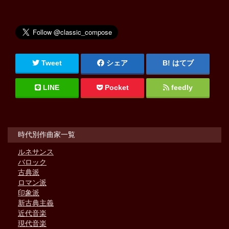
Tweet
シェア
はてブ
LINE
Pocket
feedly
時代別作曲家一覧
ルネサンス
バロック
古典派
ロマン派
印象派
新古典主義
近代音楽
現代音楽