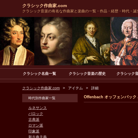
クラシック作曲家.com
クラシック音楽の有名な作曲家と楽曲の一覧・作品・経歴・時代・誕
クラシック名曲一覧
クラシック音楽の歴史
クラシック
クラシック作曲家.com
アイテム
詳細
Offenbach オッフェン
時代別作曲家一覧
ルネサンス
バロック
古典派
ロマン派
印象派
新古典主義