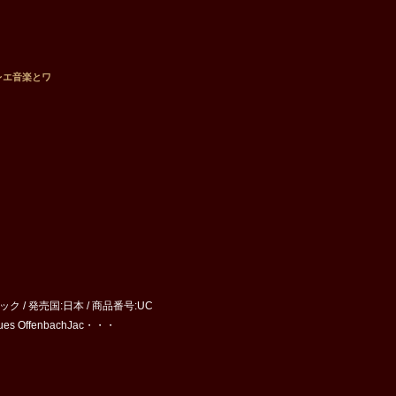
レエ音楽とワ
ク / 発売国:日本 / 商品番号:UC
es OffenbachJac・・・