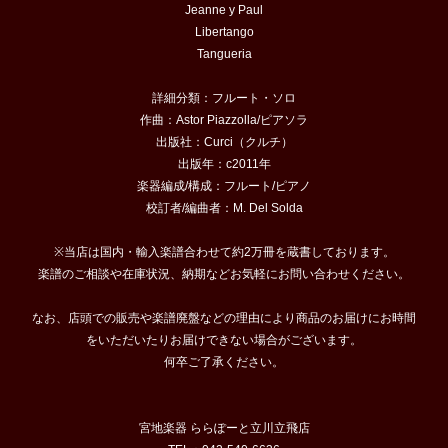
Jeanne y Paul
Libertango
Tangueria
詳細分類：フルート・ソロ
作曲：Astor Piazzolla/ピアソラ
出版社：Curci（クルチ）
出版年：c2011年
楽器編成/構成：フルート/ピアノ
校訂者/編曲者：M. Del Solda
※当店は国内・輸入楽譜合わせて約2万冊を蔵書しております。
楽譜のご相談や在庫状況、納期などお気軽にお問い合わせください。
なお、店頭での販売や楽譜廃盤などの理由により商品のお届けにお時間
をいただいたりお届けできない場合がございます。
何卒ご了承ください。
宮地楽器 ららぽーと立川立飛店