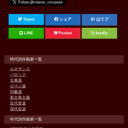
Tweet
シェア
はてブ
LINE
Pocket
feedly
時代別作曲家一覧
ルネサンス
バロック
古典派
ロマン派
印象派
新古典主義
近代音楽
現代音楽
年代別作曲家一覧