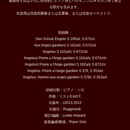
鍵盤用５点はさらに部分的にピアノ用とハルモニウム/オルガン用で異な
る部分を含みます。
弦楽用は弦楽四重奏または五重奏、または弦楽オーケストラ。
収録曲：
Den Schutz Engeln S 195a/i, S 672c/i
Aux Anges gardiens S 162a/ii, S 672c/ii
Angelus S 162a/iii, S 672c/iii
Angelus! Priere a l'Ange gariden S 162a/iv, S 672c/iv
Angelus! Priere a l'Ange gardien S 162a/v, S 672c/v
Angelus. Priere a l'ange gardien S 378, S 353a/i
Angelus. Hymne aux anges gardien S 378ii, S 353a/ii
詳細分類：ピアノ・ソロ
作曲：リスト/Liszt F.
出版年：c2013,2015
出版社：Rugginenti
校訂/編曲：Leslie Howard
楽器編成/構成：Piano Solo