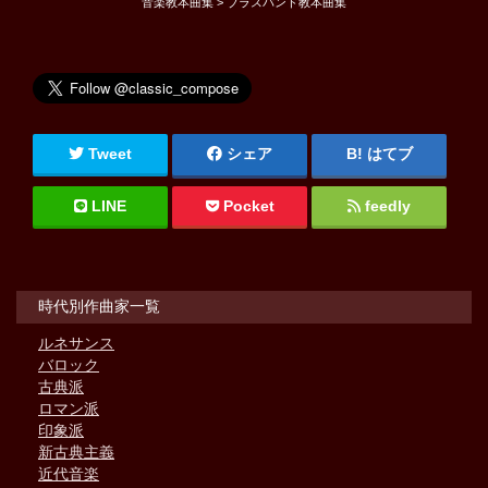
音楽教本曲集 > ブラスバンド教本曲集
Tweet
シェア
はてブ
LINE
Pocket
feedly
時代別作曲家一覧
ルネサンス
バロック
古典派
ロマン派
印象派
新古典主義
近代音楽