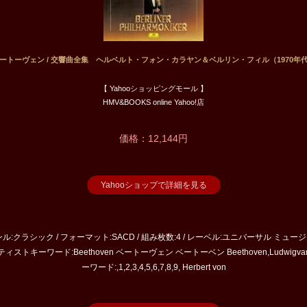
en ベートーヴェン / 交響曲全集 ヘルベルト・フォン・カラヤン＆ベルリン・フィル（1970年代
【 Yahooショッピングモール 】
HMV&BOOKS online Yahoo!店
価格：12,144円
Yahooショップで詳細を見る
ャンル:クラシック / フォーマット:SACD / 組み枚数:4 / レーベル:ユニバーサル ミュージッ
ーティストキーワード:Beethoven ベートーヴェン ベートーベン Beethoven,Ludwigva
ーワード:,1,2,3,4,5,6,7,8,9, Herbert von