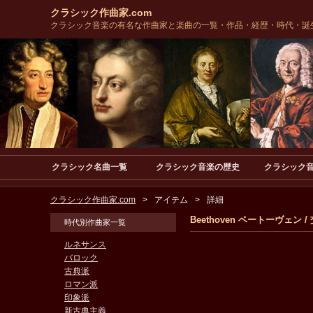
クラシック作曲家.com
クラシック音楽の有名な作曲家と楽曲の一覧・作品・経歴・時代・誕
クラシック名曲一覧
クラシック音楽の歴史
クラシック
クラシック作曲家.com
アイテム
詳細
Beethoven ベートーヴェ
時代別作曲家一覧
ルネサンス
バロック
古典派
ロマン派
印象派
新古典主義