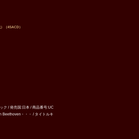
）（4SACD）
ク / 発売国:日本 / 商品番号:UC
n Beethoven・・・ / タイトルキ