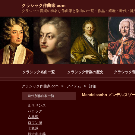
クラシック作曲家.com
クラシック音楽の有名な作曲家と楽曲の一覧・作品・経歴・時代・誕
クラシック名曲一覧
クラシック音楽の歴史
クラシック
クラシック作曲家.com
アイテム
詳細
Mendelssohn メンデル
時代別作曲家一覧
ルネサンス
バロック
古典派
ロマン派
印象派
新古典主義