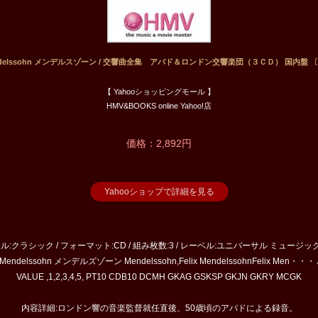
ndelssohn メンデルスゾーン / 交響曲全集 アバド＆ロンドン交響楽団（３ＣＤ） 国内盤 〔
【 Yahooショッピングモール 】
HMV&BOOKS online Yahoo!店
価格：2,892円
Yahooショップで詳細を見る
ンル:クラシック / フォーマット:CD / 組み枚数:3 / レーベル:ユニバーサル ミュージック 
delssohn メンデルズゾーン Mendelssohn,Felix MendelssohnFelix Men
VALUE ,1,2,3,4,5, PT10 CDB10 DCMH GKAG GSKSP GKJN GKRY MCGK
内容詳細:ロンドン響の音楽監督就任直後、50歳頃のアバドによる録音。