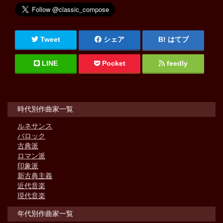
Tweet
シェア
はてブ
LINE
Pocket
feedly
時代別作曲家一覧
ルネサンス
バロック
古典派
ロマン派
印象派
新古典主義
近代音楽
現代音楽
年代別作曲家一覧