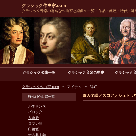
クラシック作曲家.com
クラシック音楽の有名な作曲家と楽曲の一覧・作品・経歴・時代・誕
クラシック名曲一覧
クラシック音楽の歴史
クラシック
クラシック作曲家.com
アイテム
詳細
輸入楽譜／スコア／シュトラウス
時代別作曲家一覧
ルネサンス
バロック
古典派
ロマン派
印象派
新古典主義