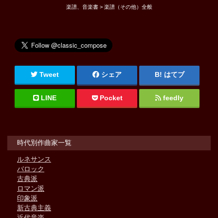
楽譜、音楽書 > 楽譜（その他）全般
Tweet
シェア
はてブ
LINE
Pocket
feedly
時代別作曲家一覧
ルネサンス
バロック
古典派
ロマン派
印象派
新古典主義
近代音楽