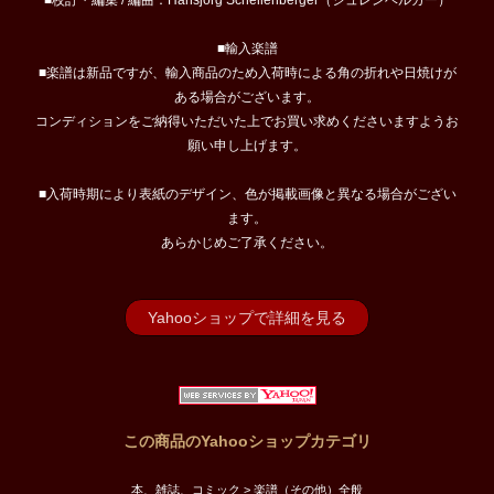
■校訂・編集 / 編曲：Hansjorg Schellenberger（シュレンベルガー）
■輸入楽譜
■楽譜は新品ですが、輸入商品のため入荷時による角の折れや日焼けが
ある場合がございます。
コンディションをご納得いただいた上でお買い求めくださいますようお
願い申し上げます。
■入荷時期により表紙のデザイン、色が掲載画像と異なる場合がござい
ます。
あらかじめご了承ください。
Yahooショップで詳細を見る
この商品のYahooショップカテゴリ
本、雑誌、コミック > 楽譜（その他）全般