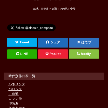
楽譜、音楽書 > 楽譜（その他）全般
Tweet
シェア
はてブ
LINE
Pocket
feedly
時代別作曲家一覧
ルネサンス
バロック
古典派
ロマン派
印象派