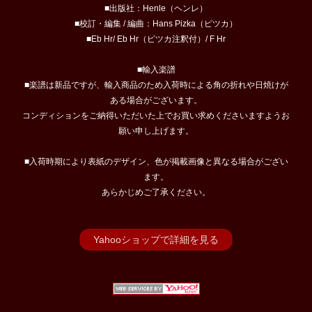
■出版社：Henle（ヘンレ）
■校訂・編集 / 編曲：Hans Pizka（ピツカ）
■Eb Hr/ Eb Hr（ピツカ注釈付）/ F Hr
■輸入楽譜
■楽譜は新品ですが、輸入商品のため入荷時による角の折れや日焼けが
ある場合がございます。
コンディションをご納得いただいた上でお買い求めくださいますようお
願い申し上げます。
■入荷時期により表紙のデザイン、色が掲載画像と異なる場合がござい
ます。
あらかじめご了承ください。
Yahooショップで詳細を見る