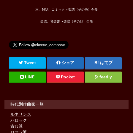
本、雑誌、コミック > 楽譜（その他）全般
楽譜、音楽書 > 楽譜（その他）全般
Tweet
シェア
はてブ
LINE
Pocket
feedly
時代別作曲家一覧
ルネサンス
バロック
古典派
ロマン派