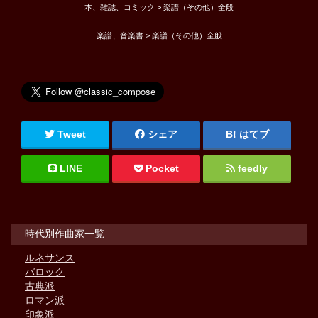
本、雑誌、コミック > 楽譜（その他）全般
楽譜、音楽書 > 楽譜（その他）全般
Tweet
シェア
はてブ
LINE
Pocket
feedly
時代別作曲家一覧
ルネサンス
バロック
古典派
ロマン派
印象派