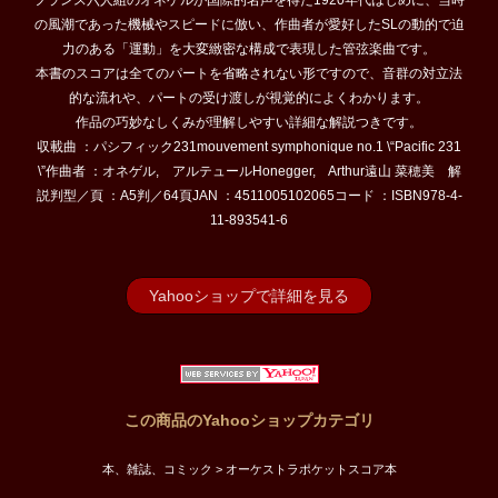
フランス六人組のオネゲルが国際的名声を得た1920年代はじめに、当時
の風潮であった機械やスピードに倣い、作曲者が愛好したSLの動的で迫
力のある「運動」を大変緻密な構成で表現した管弦楽曲です。
本書のスコアは全てのパートを省略されない形ですので、音群の対立法
的な流れや、パートの受け渡しが視覚的によくわかります。
作品の巧妙なしくみが理解しやすい詳細な解説つきです。
収載曲 ：パシフィック231mouvement symphonique no.1 \“Pacific 231
\”作曲者 ：オネゲル, アルテュールHonegger, Arthur遠山 菜穂美 解
説判型／頁 ：A5判／64頁JAN ：4511005102065コード ：ISBN978-4-
11-893541-6
Yahooショップで詳細を見る
この商品のYahooショップカテゴリ
本、雑誌、コミック > オーケストラポケットスコア本