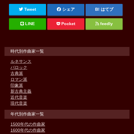
Tweet
シェア
はてブ
LINE
Pocket
feedly
時代別作曲家一覧
ルネサンス
バロック
古典派
ロマン派
印象派
新古典主義
近代音楽
現代音楽
年代別作曲家一覧
1500年代の作曲家
1600年代の作曲家