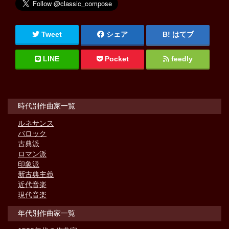
Tweet
シェア
はてブ
LINE
Pocket
feedly
時代別作曲家一覧
ルネサンス
バロック
古典派
ロマン派
印象派
新古典主義
近代音楽
現代音楽
年代別作曲家一覧