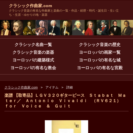
クラシック作曲家.com
クラシック音楽の有名な作曲家と楽曲の一覧・作品・経歴・時代・誕生日・生い立
ち・生涯・ゆかりの地・楽器
クラシック名曲一覧
クラシック音楽の歴史
クラシック音楽の楽器
ヨーロッパの画家一覧
ヨーロッパの建築様式
ヨーロッパの有名な城
ヨーロッパの有名な教会
ヨーロッパの有名な宮殿
クラシック作曲家.com
アイテム
詳細
楽譜 【取寄品】ＬＧＶ３２０ギターピース Ｓｔａｂａｔ Ｍａ
ｔｅｒ／ Ａｎｔｏｎｉｏ Ｖｉｖａｌｄｉ （ＲＶ６２１）
ｆｏｒ Ｖｏｉｃｅ ＆ Ｇｕｉｔ