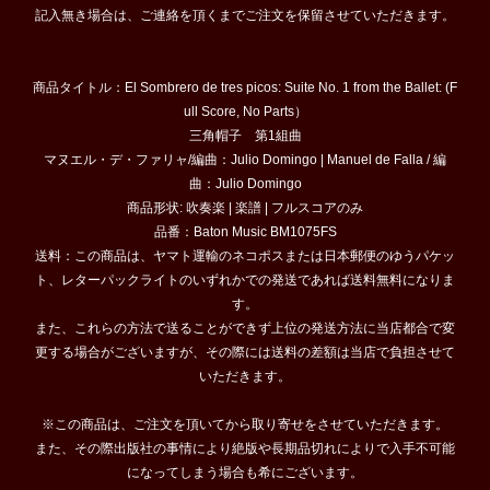
記入無き場合は、ご連絡を頂くまでご注文を保留させていただきます。
商品タイトル：El Sombrero de tres picos: Suite No. 1 from the Ballet: (F
ull Score, No Parts）
三角帽子 第1組曲
マヌエル・デ・ファリャ/編曲：Julio Domingo | Manuel de Falla / 編
曲：Julio Domingo
商品形状: 吹奏楽 | 楽譜 | フルスコアのみ
品番：Baton Music BM1075FS
送料：この商品は、ヤマト運輸のネコポスまたは日本郵便のゆうパケッ
ト、レターパックライトのいずれかでの発送であれば送料無料になりま
す。
また、これらの方法で送ることができず上位の発送方法に当店都合で変
更する場合がございますが、その際には送料の差額は当店で負担させて
いただきます。
※この商品は、ご注文を頂いてから取り寄せをさせていただきます。
また、その際出版社の事情により絶版や長期品切れによりで入手不可能
になってしまう場合も希にございます。