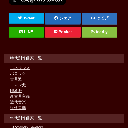
Tweet
シェア
はてブ
LINE
Pocket
feedly
時代別作曲家一覧
ルネサンス
バロック
古典派
ロマン派
印象派
新古典主義
近代音楽
現代音楽
年代別作曲家一覧
1500年代の作曲家