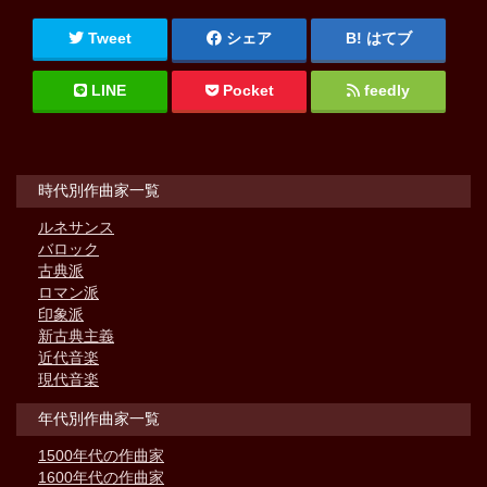
Tweet
シェア
はてブ
LINE
Pocket
feedly
時代別作曲家一覧
ルネサンス
バロック
古典派
ロマン派
印象派
新古典主義
近代音楽
現代音楽
年代別作曲家一覧
1500年代の作曲家
1600年代の作曲家