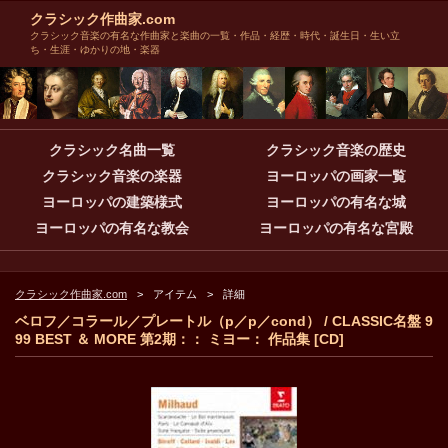
クラシック作曲家.com
クラシック音楽の有名な作曲家と楽曲の一覧・作品・経歴・時代・誕生日・生い立
ち・生涯・ゆかりの地・楽器
クラシック名曲一覧
クラシック音楽の歴史
クラシック音楽の楽器
ヨーロッパの画家一覧
ヨーロッパの建築様式
ヨーロッパの有名な城
ヨーロッパの有名な教会
ヨーロッパの有名な宮殿
クラシック作曲家.com
アイテム
詳細
ベロフ／コラール／プレートル（p／p／cond） / CLASSIC名盤 9
99 BEST ＆ MORE 第2期：： ミヨー： 作品集 [CD]