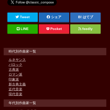
Tweet
シェア
はてブ
LINE
Pocket
feedly
時代別作曲家一覧
ルネサンス
バロック
古典派
ロマン派
印象派
新古典主義
近代音楽
現代音楽
年代別作曲家一覧