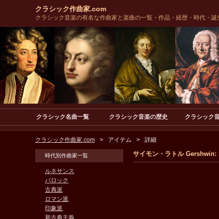
クラシック作曲家.com
クラシック音楽の有名な作曲家と楽曲の一覧・作品・経歴・時代・誕
クラシック名曲一覧
クラシック音楽の歴史
クラシック
クラシック作曲家.com
アイテム
詳細
サイモン・ラトル Gershwin: Strike
時代別作曲家一覧
ルネサンス
バロック
古典派
ロマン派
印象派
新古典主義