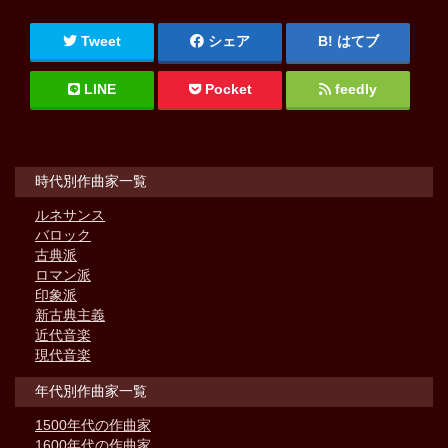
Tweet
シェア
はてブ
LINE
Pocket
feedly
時代別作曲家一覧
ルネサンス
バロック
古典派
ロマン派
印象派
新古典主義
近代音楽
現代音楽
年代別作曲家一覧
1500年代の作曲家
1600年代の作曲家