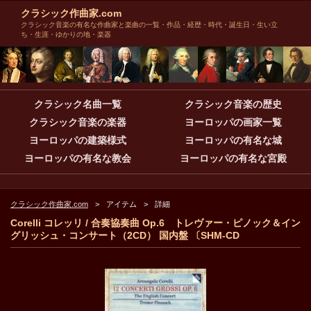
クラシック作曲家.com
クラシック音楽の有名な作曲家と楽曲の一覧・作品・経歴・時代・誕生日・生い立
ち・生涯・ゆかりの地・楽器
クラシック名曲一覧
クラシック音楽の歴史
クラシック音楽の楽器
ヨーロッパの画家一覧
ヨーロッパの建築様式
ヨーロッパの有名な城
ヨーロッパの有名な教会
ヨーロッパの有名な宮殿
クラシック作曲家.com
アイテム
詳細
Corelli コレッリ / 合奏協奏曲 Op.6 トレヴァー・ピノック＆イン
グリッシュ・コンサート（2CD） 国内盤 〔SHM-CD