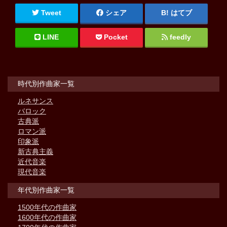
Tweet
シェア
はてブ
LINE
Pocket
feedly
時代別作曲家一覧
ルネサンス
バロック
古典派
ロマン派
印象派
新古典主義
近代音楽
現代音楽
年代別作曲家一覧
1500年代の作曲家
1600年代の作曲家