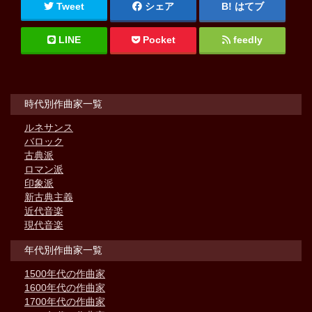
Tweet
シェア
はてブ
LINE
Pocket
feedly
時代別作曲家一覧
ルネサンス
バロック
古典派
ロマン派
印象派
新古典主義
近代音楽
現代音楽
年代別作曲家一覧
1500年代の作曲家
1600年代の作曲家
1700年代の作曲家