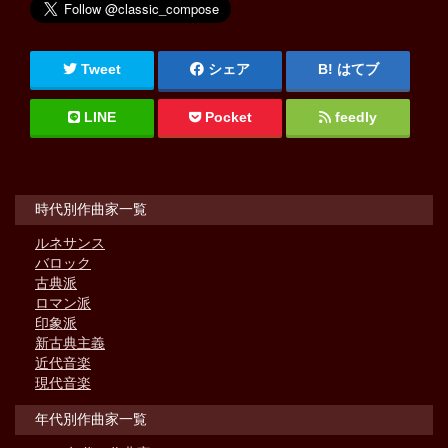
Tweet
シェア
はてブ
LINE
Pocket
feedly
時代別作曲家一覧
ルネサンス
バロック
古典派
ロマン派
印象派
新古典主義
近代音楽
現代音楽
年代別作曲家一覧