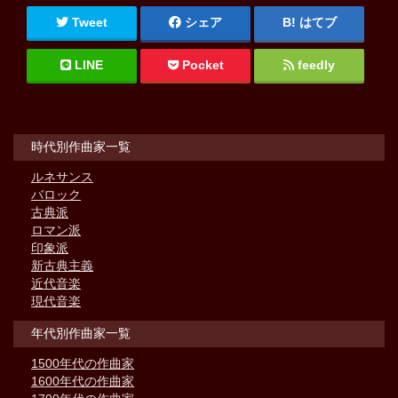
Tweet
シェア
はてブ
LINE
Pocket
feedly
時代別作曲家一覧
ルネサンス
バロック
古典派
ロマン派
印象派
新古典主義
近代音楽
現代音楽
年代別作曲家一覧
1500年代の作曲家
1600年代の作曲家