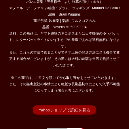
バレエ音楽「三角帽子」より 終幕の踊り（ホタ）
マヌエル・デ・ファリャ/編曲：ブラム・ウィギンズ | Manuel De Falla /
編曲：Bram Wiggins
商品形状: 吹奏楽 | 楽譜 | フルスコアのみ
品番：Novello M050059004
送料：この商品は、ヤマト運輸のネコポスまたは日本郵便のゆうパケッ
ト、レターパックライトのいずれかでの発送であれば送料無料になりま
す。
また、これらの方法で送ることができず上位の発送方法に当店都合で変
更する場合がございますが、その際には送料の差額は当店で負担させて
いただきます。
※この商品は、ご注文を頂いてから取り寄せをさせていただきます。
また、その際出版社の事情により絶版や長期品切れによりで入手不可能
になってしまう場合も希にございます。
Yahooショップで詳細を見る