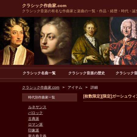
クラシック作曲家.com
クラシック音楽の有名な作曲家と楽曲の一覧・作品・経歴・時代・誕
クラシック名曲一覧
クラシック音楽の歴史
クラシック
クラシック作曲家.com
アイテム
詳細
[枚数限定][限定]ガーシュウ
時代別作曲家一覧
ルネサンス
バロック
古典派
ロマン派
印象派
新古典主義