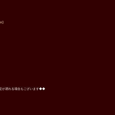
A】
荷予定が遅れる場合もございます◆◆
。