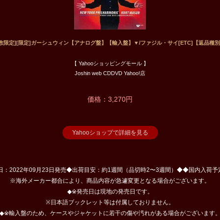
枚数限定][限定]ガーシュウィン【アナログ盤】【輸入盤】▼/ファジル・サイ[ETC]【返品種別
【 Yahooショッピングモール 】
Joshin web CDDVD Yahoo!店
価格：3,270円
Yahooショップで詳細を見る
◆発売日：2022年09月23日発売◆出荷目安：約1週間（品切時2〜3週間）◆◆国内入
※海外メーカー都合により、商品内容が急遽変更となる場合がございます。
◆※発売日は現地の発売日です。
※日本語ブックレット等は付属しておりません。
◆※輸入盤のため、ケースやジャケットに若干の傷や汚れがある場合がございます