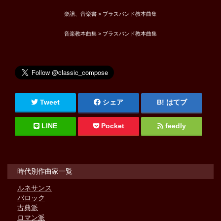
楽譜、音楽書 > ブラスバンド教本曲集
音楽教本曲集 > ブラスバンド教本曲集
Tweet
シェア
はてブ
LINE
Pocket
feedly
時代別作曲家一覧
ルネサンス
バロック
古典派
ロマン派