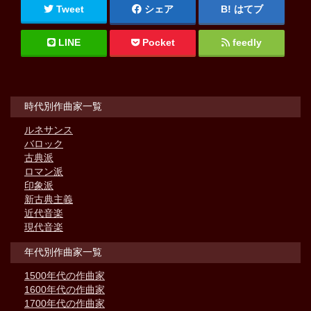
Tweet
シェア
はてブ
LINE
Pocket
feedly
時代別作曲家一覧
ルネサンス
バロック
古典派
ロマン派
印象派
新古典主義
近代音楽
現代音楽
年代別作曲家一覧
1500年代の作曲家
1600年代の作曲家
1700年代の作曲家