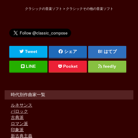
クラシックの音楽ソフト > クラシックその他の音楽ソフト
Tweet
シェア
はてブ
LINE
Pocket
feedly
時代別作曲家一覧
ルネサンス
バロック
古典派
ロマン派
印象派
新古典主義