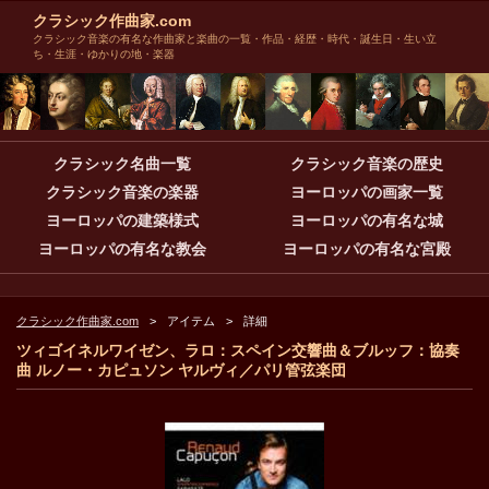
クラシック作曲家.com
クラシック音楽の有名な作曲家と楽曲の一覧・作品・経歴・時代・誕生日・生い立
ち・生涯・ゆかりの地・楽器
クラシック名曲一覧
クラシック音楽の歴史
クラシック音楽の楽器
ヨーロッパの画家一覧
ヨーロッパの建築様式
ヨーロッパの有名な城
ヨーロッパの有名な教会
ヨーロッパの有名な宮殿
クラシック作曲家.com
アイテム
詳細
ツィゴイネルワイゼン、ラロ：スペイン交響曲＆ブルッフ：協奏
曲 ルノー・カピュソン ヤルヴィ／パリ管弦楽団