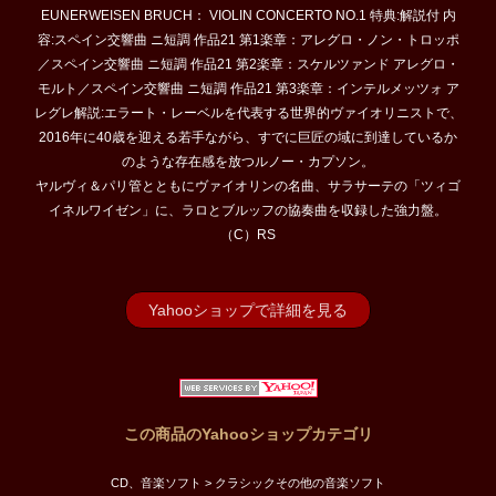
EUNERWEISEN BRUCH： VIOLIN CONCERTO NO.1 特典:解説付 内
容:スペイン交響曲 ニ短調 作品21 第1楽章：アレグロ・ノン・トロッポ
／スペイン交響曲 ニ短調 作品21 第2楽章：スケルツァンド アレグロ・
モルト／スペイン交響曲 ニ短調 作品21 第3楽章：インテルメッツォ ア
レグレ解説:エラート・レーベルを代表する世界的ヴァイオリニストで、
2016年に40歳を迎える若手ながら、すでに巨匠の域に到達しているか
のような存在感を放つルノー・カプソン。
ヤルヴィ＆パリ管とともにヴァイオリンの名曲、サラサーテの「ツィゴ
イネルワイゼン」に、ラロとブルッフの協奏曲を収録した強力盤。
（C）RS
Yahooショップで詳細を見る
この商品のYahooショップカテゴリ
CD、音楽ソフト > クラシックその他の音楽ソフト