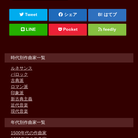
Tweet
シェア
はてブ
LINE
Pocket
feedly
時代別作曲家一覧
ルネサンス
バロック
古典派
ロマン派
印象派
新古典主義
近代音楽
現代音楽
年代別作曲家一覧
1500年代の作曲家