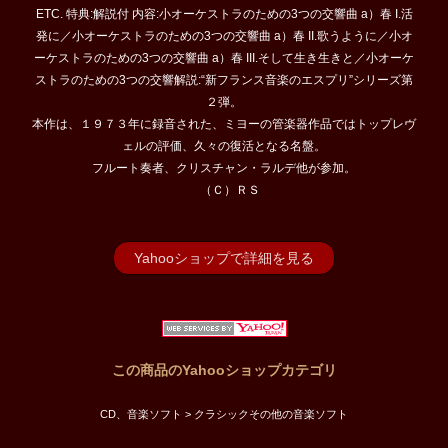
ETC. 特典:解説付 内容:小オーケストラのための3つの交響曲 a）春 I.活
発に／小オーケストラのための3つの交響曲 a）春 II.歌うように／小オ
ーケストラのための3つの交響曲 a）春 III.そして生き生きと／小オーケ
ストラのための3つの交響解説:“新フランス音楽のエスプリ”シリーズ第
２弾。
本作は、１９７３年に録音された、ミヨーの管楽器作品ではトップレヴ
ェルの評価、久々の復活となる名盤。
フルート奏者、クリスチャン・ラルデ他が参加。
（Ｃ）ＲＳ
Yahooショップで詳細を見る
この商品のYahooショップカテゴリ
CD、音楽ソフト > クラシックその他の音楽ソフト