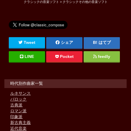
クラシックの音楽ソフト > クラシックその他の音楽ソフト
Tweet
シェア
はてブ
LINE
Pocket
feedly
時代別作曲家一覧
ルネサンス
バロック
古典派
ロマン派
印象派
新古典主義
近代音楽