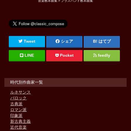
音楽教本曲集 > ブラスバンド教本曲集
Tweet
シェア
はてブ
LINE
Pocket
feedly
時代別作曲家一覧
ルネサンス
バロック
古典派
ロマン派
印象派
新古典主義
近代音楽