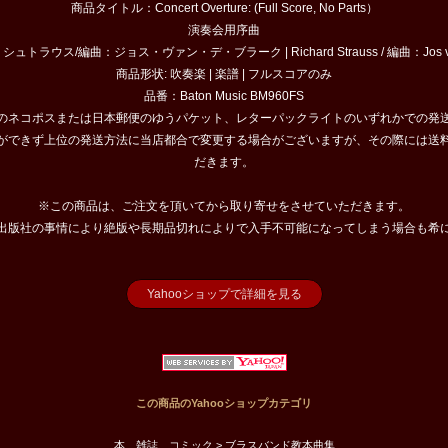
商品タイトル：Concert Overture: (Full Score, No Parts）
演奏会用序曲
トラウス/編曲：ジョス・ヴァン・デ・ブラーク | Richard Strauss / 編曲：Jos van
商品形状: 吹奏楽 | 楽譜 | フルスコアのみ
品番：Baton Music BM960FS
のネコポスまたは日本郵便のゆうパケット、レターパックライトのいずれかでの発
ができず上位の発送方法に当店都合で変更する場合がございますが、その際には送
だきます。
※この商品は、ご注文を頂いてから取り寄せをさせていただきます。
出版社の事情により絶版や長期品切れによりで入手不可能になってしまう場合も希
Yahooショップで詳細を見る
この商品のYahooショップカテゴリ
本、雑誌、コミック > ブラスバンド教本曲集