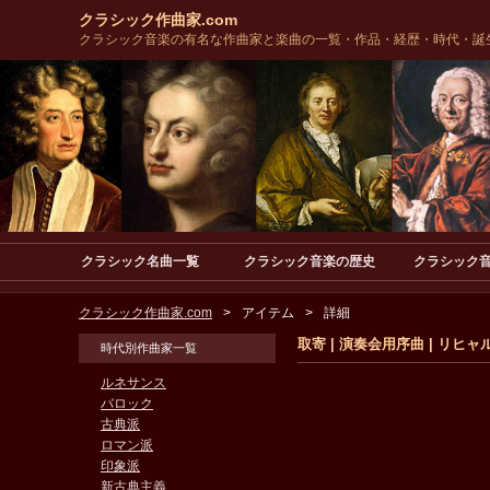
クラシック作曲家.com
クラシック音楽の有名な作曲家と楽曲の一覧・作品・経歴・時代・誕
クラシック名曲一覧
クラシック音楽の歴史
クラシック
クラシック作曲家.com
アイテム
詳細
取寄 | 演奏会用序曲 | リヒ
時代別作曲家一覧
ルネサンス
バロック
古典派
ロマン派
印象派
新古典主義