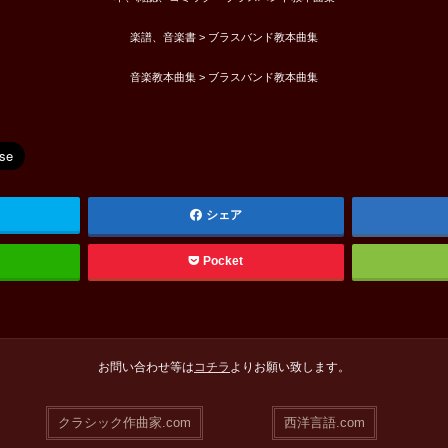
楽譜、音楽書 > ブラスバンド教本曲集
音楽教本曲集 > ブラスバンド教本曲集
シェア
Pocket
お問い合わせ等は
コチラ
よりお願い致します。
クラシック作曲家.com
西洋言語.com