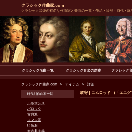
クラシック作曲家.com
クラシック音楽の有名な作曲家と楽曲の一覧・作品・経歴・時代・誕
クラシック名曲一覧
クラシック音楽の歴史
クラシック
クラシック作曲家.com
アイテム
詳細
取寄 | ニムロッド （「エニグマ
時代別作曲家一覧
ルネサンス
バロック
古典派
ロマン派
印象派
新古典主義