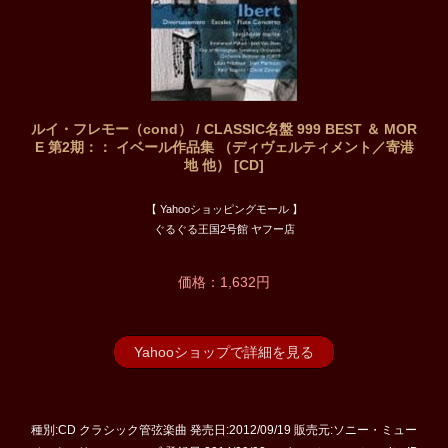
ルイ・フレモー（cond） / CLASSIC名盤 999 BEST ＆ MOR
E 第2期：： イベール作品集 （ディヴェルティメント／寄港
地 他） [CD]
【 Yahooショッピングモール 】
ぐるぐる王国2号館 ヤフー店
価格：1,632円
Yahooショップで詳細を見る
種別:CD クラシック管弦楽曲 発売日:2012/09/19 販売元:ソニー・ミュー