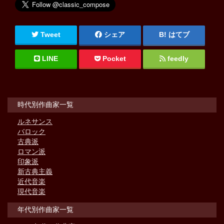
Tweet
シェア
はてブ
LINE
Pocket
feedly
時代別作曲家一覧
ルネサンス
バロック
古典派
ロマン派
印象派
新古典主義
近代音楽
現代音楽
年代別作曲家一覧