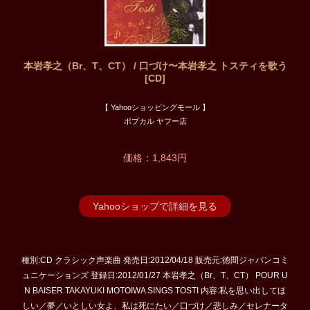
本岩孝之（Br、T、CT） / 口づけ〜本岩孝之 トスティを歌う
[CD]
【 Yahooショッピングモール 】
ポプカル ヤフー店
価格：1,843円
Yahooショップで詳細を見る
種別:CD クラシック声楽曲 発売日:2012/04/18 販売元:徳間ジャパンコミ
ュニケーションズ 登録日:2012/01/27 本岩孝之（Br、T、CT） POUR U
N BAISER TAKAYUKI MOTOIWA SINGS TOSTI 内容:私を思い出してほ
しい／夢／いとしい女よ、私は死にたい／口づけ／悲しみ／セレナータ