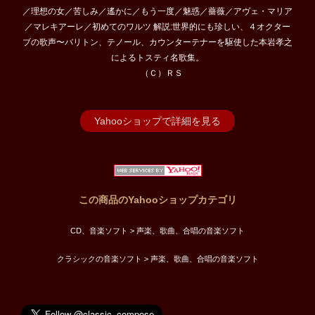
／理想の女／苦しみ／遙かに／もう一度／魅惑／薔薇／アヴェ・マリア
／マレキアーレ／初めてのワルツ 解説:世界的にも珍しい、４オクター
ブの歌声〜バリトン、テノール、カウンターテナーを駆使した本岩孝之
によるトスティ名歌集。
（Ｃ）ＲＳ
Yahooショップで詳細を見る
この商品のYahooショップカテゴリ
CD、音楽ソフト > 声楽、歌曲、合唱の音楽ソフト
クラシックの音楽ソフト > 声楽、歌曲、合唱の音楽ソフト