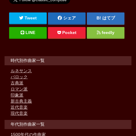
Tweet
シェア
はてブ
LINE
Pocket
feedly
時代別作曲家一覧
ルネサンス
バロック
古典派
ロマン派
印象派
新古典主義
近代音楽
現代音楽
年代別作曲家一覧
1500年代の作曲家