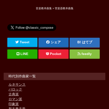
音楽教本曲集 > 管楽器教本曲集
Tweet
シェア
はてブ
LINE
Pocket
feedly
時代別作曲家一覧
ルネサンス
バロック
古典派
ロマン派
印象派
新古典主義