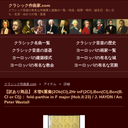
クラシック作曲家.com
クラシック音楽の有名な作曲家と楽曲の一覧・作品・経歴・時代・誕生日・生い立
ち・生涯・ゆかりの地・楽器
クラシック名曲一覧
クラシック音楽の歴史
クラシック音楽の楽器
ヨーロッパの画家一覧
ヨーロッパの建築様式
ヨーロッパの有名な城
ヨーロッパの有名な教会
ヨーロッパの有名な宮殿
クラシック作曲家.com
アイテム
詳細
【訳あり商品】 木管6重奏(2Ob(Cl),2Hr inF(2Cl),Bon(Cl),Bon(B.
Cl or Cl))： feld-parthie in F major (Hob.II:23) / J. HAYDN / Arr.
Peter Wastall