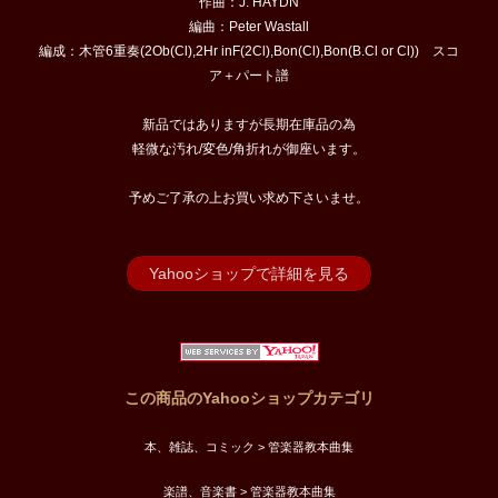
作曲：J. HAYDN
編曲：Peter Wastall
編成：木管6重奏(2Ob(Cl),2Hr inF(2Cl),Bon(Cl),Bon(B.Cl or Cl)) スコ
ア＋パート譜
新品ではありますが長期在庫品の為
軽微な汚れ/変色/角折れが御座います。
予めご了承の上お買い求め下さいませ。
Yahooショップで詳細を見る
この商品のYahooショップカテゴリ
本、雑誌、コミック > 管楽器教本曲集
楽譜、音楽書 > 管楽器教本曲集