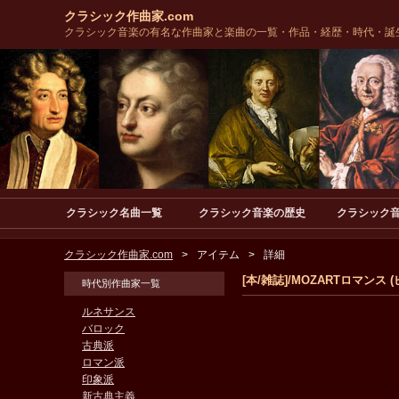
クラシック作曲家.com
クラシック音楽の有名な作曲家と楽曲の一覧・作品・経歴・時代・誕
クラシック名曲一覧
クラシック音楽の歴史
クラシック
クラシック作曲家.com
アイテム
詳細
[本/雑誌]/MOZARTロマンス
時代別作曲家一覧
ルネサンス
バロック
古典派
ロマン派
印象派
新古典主義