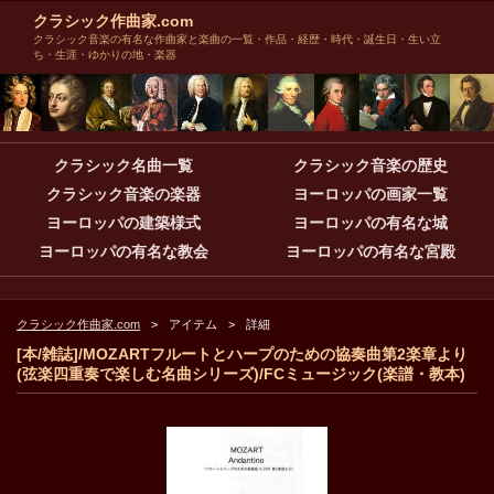
クラシック作曲家.com
クラシック音楽の有名な作曲家と楽曲の一覧・作品・経歴・時代・誕生日・生い立
ち・生涯・ゆかりの地・楽器
クラシック名曲一覧
クラシック音楽の歴史
クラシック音楽の楽器
ヨーロッパの画家一覧
ヨーロッパの建築様式
ヨーロッパの有名な城
ヨーロッパの有名な教会
ヨーロッパの有名な宮殿
クラシック作曲家.com
アイテム
詳細
[本/雑誌]/MOZARTフルートとハープのための協奏曲第2楽章より
(弦楽四重奏で楽しむ名曲シリーズ)/FCミュージック(楽譜・教本)