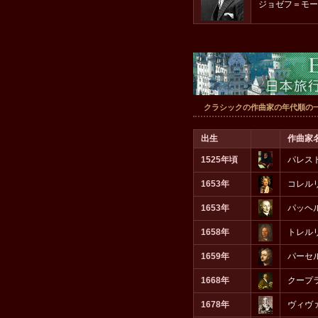
ジョゼフ＝モー
クラシックの作曲家の年代順の
出生
作曲家
1525年頃
パレス
1653年
コレル
1653年
パッヘ
1658年
トレル
1659年
パーセ
1668年
クープ
1678年
ヴィヴ