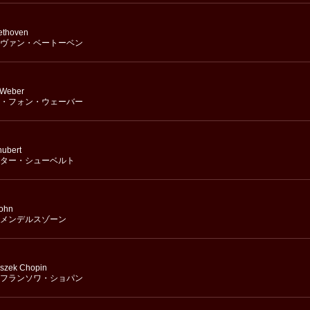
ethoven
ヴァン・ベートーベン
 Weber
・フォン・ウェーバー
hubert
ター・シューベルト
sohn
メンデルスゾーン
iszek Chopin
フランソワ・ショパン