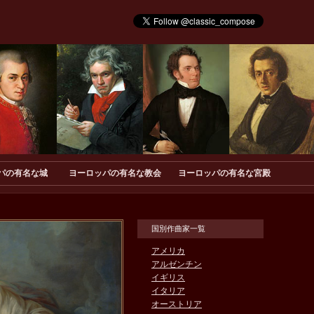
パの有名な城
ヨーロッパの有名な教会
ヨーロッパの有名な宮殿
国別作曲家一覧
アメリカ
アルゼンチン
イギリス
イタリア
オーストリア