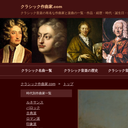
クラシック作曲家.com
クラシック音楽の有名な作曲家と楽曲の一覧・作品・経歴・時代・誕生日・
クラシック名曲一覧
クラシック音楽の歴史
クラシック
クラシック作曲家.com
トップ
時代別作曲家一覧
ルネサンス
バロック
古典派
ロマン派
印象派