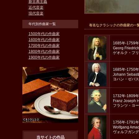
新古典主義
近代音楽
現代音楽
年代別作曲家一覧
有名なクラシックの作曲家の一
1500年代の作曲家
1600年代の作曲家
1685年-1759年
1700年代の作曲家
Georg Friedric
1800年代の作曲家
ゲオルク・フリ
1900年代の作曲家
1685年-1750年
Johann Sebast
ヨハン・ゼバス
1732年-1809年
Franz Joseph 
フランツ・ヨー
1756年-1791年
Wolfgang Amad
ヴォルフガング
当サイトの作品