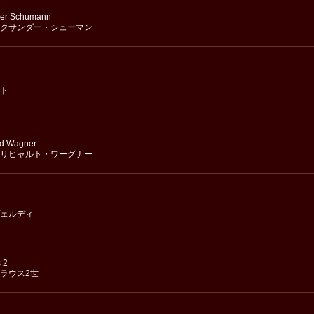
der Schumann
クサンダー・シューマン
ト
rd Wagner
リヒャルト・ワーグナー
ェルディ
 2
ラウス2世