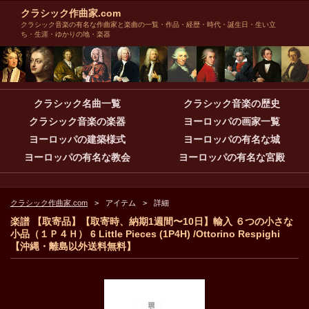
クラシック作曲家.com
クラシック音楽の有名な作曲家と楽曲の一覧・作品・経歴・時代・誕生日・生い立
ち・生涯・ゆかりの地・楽器
クラシック名曲一覧
クラシック音楽の歴史
クラシック音楽の楽器
ヨーロッパの画家一覧
ヨーロッパの建築様式
ヨーロッパの有名な城
ヨーロッパの有名な教会
ヨーロッパの有名な宮殿
クラシック作曲家.com
アイテム
詳細
楽譜 【取寄品】【取寄時、納期1週間〜10日】輸入 ６つの小さな
小品（１Ｐ４Ｈ） 6 Little Pieces (1P4H) /Ottorino Respighi
【沖縄・離島以外送料無料】