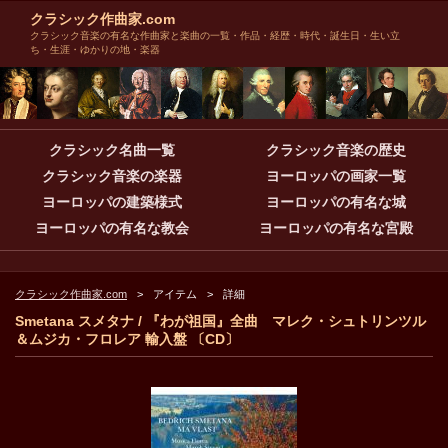
クラシック作曲家.com
クラシック音楽の有名な作曲家と楽曲の一覧・作品・経歴・時代・誕生日・生い立
ち・生涯・ゆかりの地・楽器
クラシック名曲一覧
クラシック音楽の歴史
クラシック音楽の楽器
ヨーロッパの画家一覧
ヨーロッパの建築様式
ヨーロッパの有名な城
ヨーロッパの有名な教会
ヨーロッパの有名な宮殿
クラシック作曲家.com
アイテム
詳細
Smetana スメタナ / 『わが祖国』全曲 マレク・シュトリンツル
＆ムジカ・フロレア 輸入盤 〔CD〕