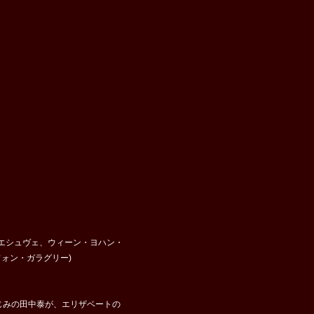
エシュヴェ、ウィーン・ヨハン・
ォン・ガラグリー)
なじみの田中泰が、エリザベートの