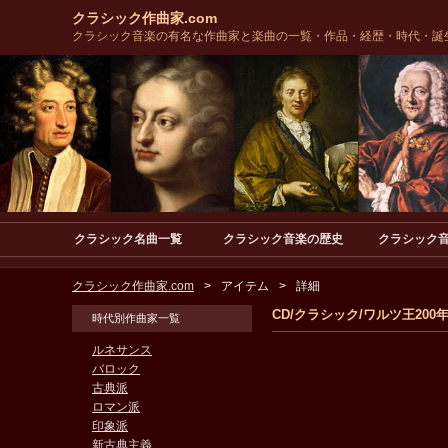
クラシック作曲家.com
クラシック音楽の有名な作曲家と楽曲の一覧・作品・経歴・時代・誕
クラシック名曲一覧
クラシック音楽の歴史
クラシック
クラシック作曲家.com
アイテム
詳細
CD/クラシック/ワルツ王20
時代別作曲家一覧
ルネサンス
バロック
古典派
ロマン派
印象派
新古典主義