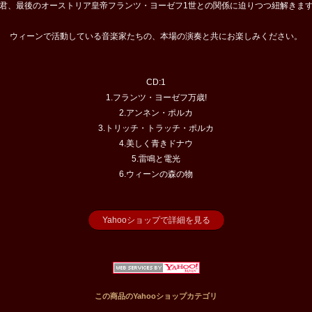
君、最後のオーストリア皇帝フランツ・ヨーゼフ1世との関係に迫りつつ紐解きま
ウィーンで活動している音楽家たちの、本場の演奏と共にお楽しみください。
CD:1
1.フランツ・ヨーゼフ万歳!
2.アンネン・ポルカ
3.トリッチ・トラッチ・ポルカ
4.美しく青きドナウ
5.雷鳴と電光
6.ウィーンの森の物
Yahooショップで詳細を見る
この商品のYahooショップカテゴリ