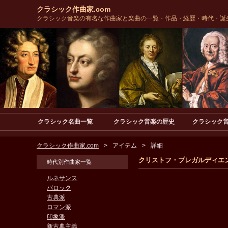
クラシック作曲家.com
クラシック音楽の有名な作曲家と楽曲の一覧・作品・経歴・時代・誕
クラシック名曲一覧
クラシック音楽の歴史
クラシック
クラシック作曲家.com
アイテム
詳細
クリストフ・プレガルディエン Wolf: 
時代別作曲家一覧
ルネサンス
バロック
古典派
ロマン派
印象派
新古典主義