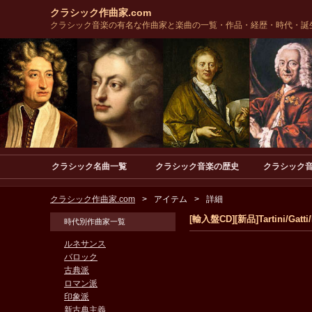
クラシック作曲家.com
クラシック音楽の有名な作曲家と楽曲の一覧・作品・経歴・時代・誕
クラシック名曲一覧
クラシック音楽の歴史
クラシック
クラシック作曲家.com
アイテム
詳細
[輸入盤CD][新品]Tartini/Gatti/M
時代別作曲家一覧
ルネサンス
バロック
古典派
ロマン派
印象派
新古典主義